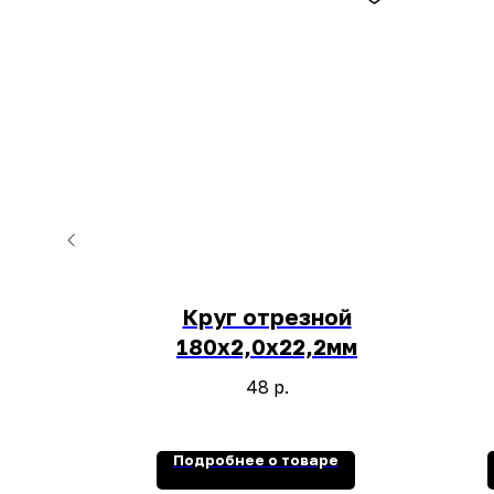
ой
Круг отрезной
2мм
180х2,0х22,2мм
48
р.
е
Подробнее о товаре