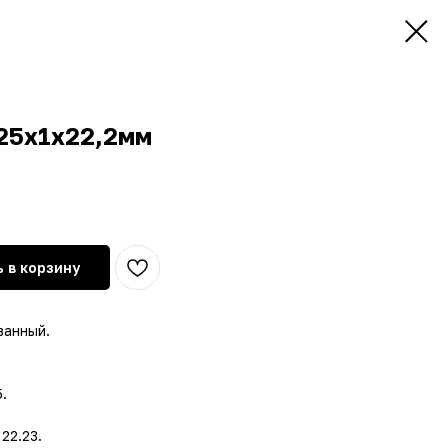
125х1х22,2мм
 в корзину
ванный.
.
22.23.