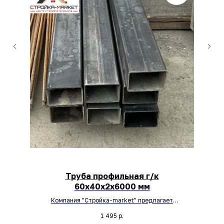
Труба профильная г/к
60х40х2х6000 мм
Компания "Стройка-market" предлагает
для вас позицию: Труба профильная г/к
1 495
р.
60х40х2х6000 мм. Два реза на тягу -