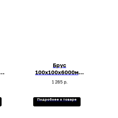
Брус
м,
100х100х6000мм,
1шт.
1 285
р.
Подробнее о товаре