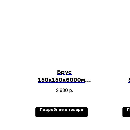
Брус
150х150х6000мм,
1шт.
2 930
р.
Подробнее о товаре
П