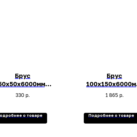
Брус
Брус
50х50х6000мм,
100х150х6000м
1шт.
1шт.
330
р.
1 865
р.
одробнее о товаре
Подробнее о товаре